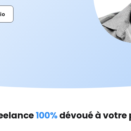
io
reelance
100%
dévoué à votre 