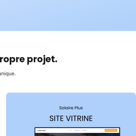
Espace Membre
Fidélisez
ropre projet.
votre audience
unique.