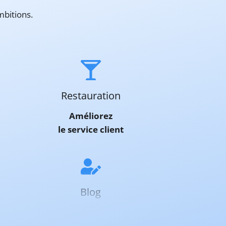
mbitions.
iation Infopreneur Blog ... Content continues. Activate th
Restauration
Améliorez
le service client
Blog
Boostez
votre SEO