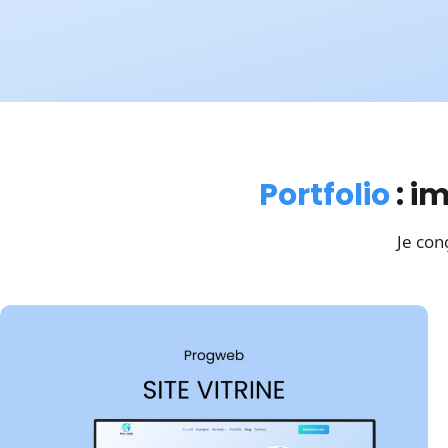
Réservation & évènementiel
Obtenez plus
Portfolio
: i
de réservations
Je con