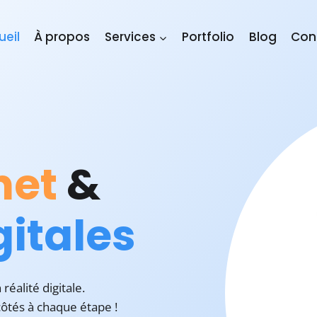
ueil
À propos
Services
Portfolio
Blog
Con
net
&
gitales
éalité digitale.
 côtés à chaque étape !