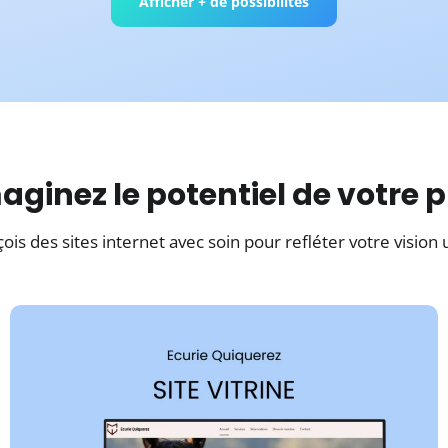
Afficher + de possibilités
Tunnel de Vente
Maximisez
maginez le potentiel de votre p
les conversions
çois des sites internet avec soin pour refléter votre vision 
Discutons de votre site internet