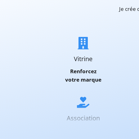
Je crée 
Vitrine E-commerce Restauration Renforcez Augmentez
Vitrine
Renforcez
votre marque
Association
Facilitez
les dons